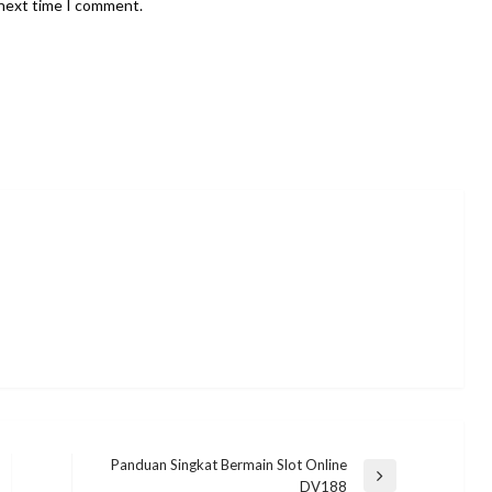
 next time I comment.
Panduan Singkat Bermain Slot Online
Next
DV188