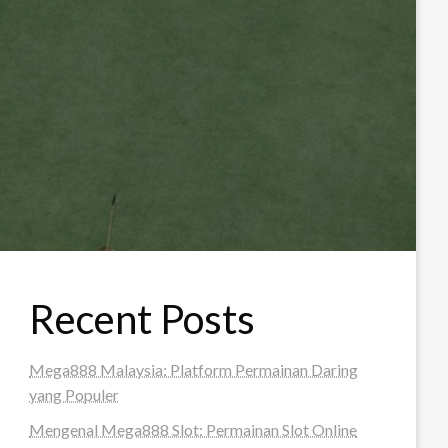
Recent Posts
Mega888 Malaysia: Platform Permainan Daring
yang Populer
Mengenal Mega888 Slot: Permainan Slot Online