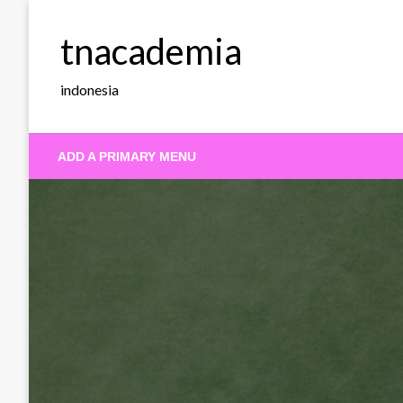
Skip
to
tnacademia
content
indonesia
ADD A PRIMARY MENU