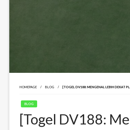
HOMEPAGE
BLOG
[TOGEL DV188: MENGENAL LEBIH DEKAT 
BLOG
[Togel DV188: Me