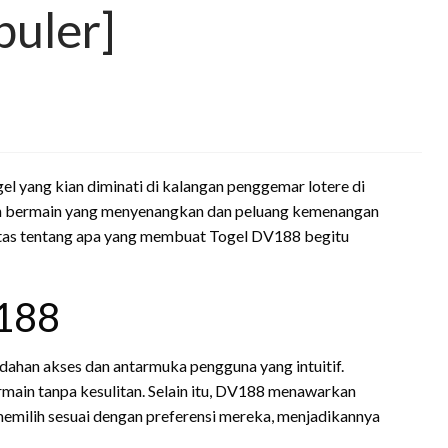
puler]
l yang kian diminati di kalangan penggemar lotere di
an bermain yang menyenangkan dan peluang kemenangan
untas tentang apa yang membuat Togel DV188 begitu
188
ahan akses dan antarmuka pengguna yang intuitif.
ain tanpa kesulitan. Selain itu, DV188 menawarkan
milih sesuai dengan preferensi mereka, menjadikannya