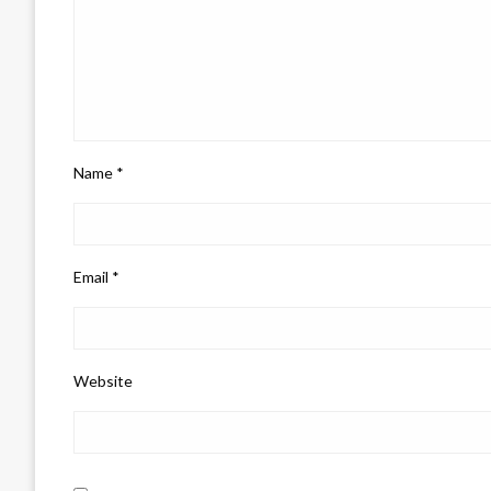
Name
*
Email
*
Website