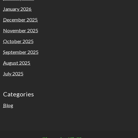
January 2026
December 2025
November 2025
October 2025
September 2025
August 2025
July 2025
Categories
Blog