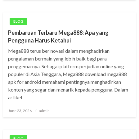
BLOG
Pembaruan Terbaru Mega888: Apa yang
Pengguna Harus Ketahui
Mega888 terus berinovasi dalam menghadirkan
pengalaman bermain yang lebih baik bagi para
penggemarnya. Sebagai platform perjudian online yang
populer di Asia Tenggara, Mega888 download mega888
apk for android memahami pentingnya menghadirkan
konten yang segar dan menarik kepada pengguna. Dalam
artikel…
Posted
June 23, 2026
admin
on
BLOG