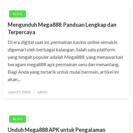
BLOG
Mengunduh Mega888: Panduan Lengkap dan
Terpercaya
Di era digital saat ini, permainan kasino online semakin
digemari oleh berbagai kalangan. Salah satu platform
yang tengah populer adalah Mega888, yang menawarkan
beragam mega888 apk permainan seru dan menantang.
Bagi Anda yang tertarik untuk mulai bermain, artikel ini
akan…
Posted
June 27, 2026
admin
on
BLOG
Unduh Mega888 APK untuk Pengalaman