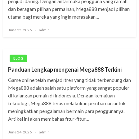
penjudi daring. Dengan antarmuka pengguna yang ramah
dan beragam pilihan permainan, Mega888 menjadi pilihan
utama bagi mereka yang ingin merasakan…
Posted
June 25, 2026
admin
on
BLOG
Panduan Lengkap mengenai Mega888 Terkini
Game online telah menjadi tren yang tidak terbendung dan
Mega888 adalah salah satu platform yang sangat populer
di kalangan pemain di Indonesia. Dengan kemajuan
teknologi, Mega888 terus melakukan pembaruan untuk
meningkatkan pengalaman bermain para penggunanya.
Artikel ini akan membahas fitur-fitur…
Posted
June 24, 2026
admin
on