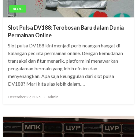
BLOG
Slot Pulsa DV188: Terobosan Baru dalam Dunia
Permainan Online
Slot pulsa DV188 kini menjadi perbincangan hangat di
kalangan pecinta permainan online. Dengan kemudahan
transaksi dan fitur menarik, platform ini menawarkan
pengalaman bermain yang lebih efisien dan
menyenangkan. Apa saja keunggulan dari slot pulsa
DV188? Mari kita ulas lebih dalam….
Posted
December 29, 2025
admin
on