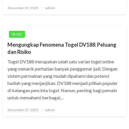
Posted
December 27, 2025
admin
on
BLOG
Mengungkap Fenomena Togel DV188: Peluang
dan Risiko
Togel DV188 merupakan salah satu varian togel online
yang menarik perhatian banyak penggemar judi. Dengan
sistem permainan yang mudah dipahami dan potensi
hadiah yang menjanjikan, DV188 menjadi pilihan populer
di kalangan pencinta togel. Namun, penting bagi pemain
untuk memahami berbagai…
Posted
December 27, 2025
admin
on