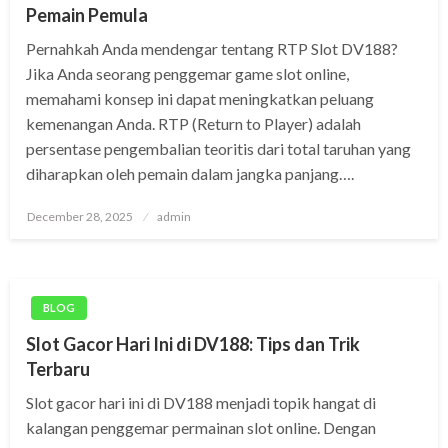
Pemain Pemula
Pernahkah Anda mendengar tentang RTP Slot DV188?
Jika Anda seorang penggemar game slot online,
memahami konsep ini dapat meningkatkan peluang
kemenangan Anda. RTP (Return to Player) adalah
persentase pengembalian teoritis dari total taruhan yang
diharapkan oleh pemain dalam jangka panjang….
Posted
December 28, 2025
admin
on
BLOG
Slot Gacor Hari Ini di DV188: Tips dan Trik
Terbaru
Slot gacor hari ini di DV188 menjadi topik hangat di
kalangan penggemar permainan slot online. Dengan