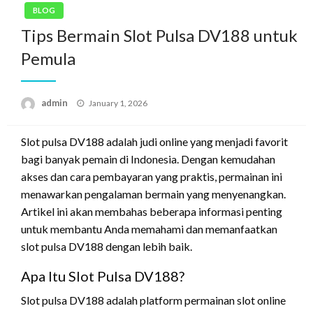
BLOG
Tips Bermain Slot Pulsa DV188 untuk
Pemula
Posted
admin
January 1, 2026
on
Slot pulsa DV188 adalah judi online yang menjadi favorit
bagi banyak pemain di Indonesia. Dengan kemudahan
akses dan cara pembayaran yang praktis, permainan ini
menawarkan pengalaman bermain yang menyenangkan.
Artikel ini akan membahas beberapa informasi penting
untuk membantu Anda memahami dan memanfaatkan
slot pulsa DV188 dengan lebih baik.
Apa Itu Slot Pulsa DV188?
Slot pulsa DV188 adalah platform permainan slot online