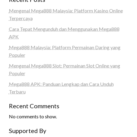
Mengenal Mega888 Malaysia: Platform Kasino Online
Terpercaya
Cara Tepat Mengunduh dan Menggunakan Mega888
APK
Mega888 Malaysia: Platform Permainan Daring yang
Populer
Mengenal Mega888 Slot: Permainan Slot Online yang
Populer
Mega888 APK: Panduan Lengkap dan Cara Unduh
Terbaru
Recent Comments
No comments to show.
Supported By