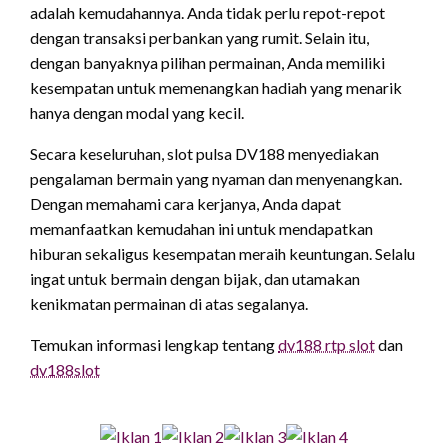
adalah kemudahannya. Anda tidak perlu repot-repot
dengan transaksi perbankan yang rumit. Selain itu,
dengan banyaknya pilihan permainan, Anda memiliki
kesempatan untuk memenangkan hadiah yang menarik
hanya dengan modal yang kecil.
Secara keseluruhan, slot pulsa DV188 menyediakan
pengalaman bermain yang nyaman dan menyenangkan.
Dengan memahami cara kerjanya, Anda dapat
memanfaatkan kemudahan ini untuk mendapatkan
hiburan sekaligus kesempatan meraih keuntungan. Selalu
ingat untuk bermain dengan bijak, dan utamakan
kenikmatan permainan di atas segalanya.
Temukan informasi lengkap tentang
dv188 rtp slot
dan
dv188slot