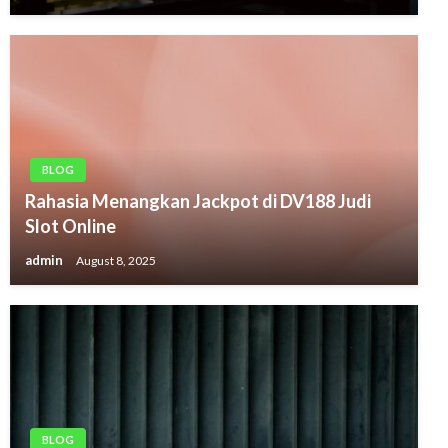
BLOG
Rahasia Menangkan Jackpot di DV188 Judi
Slot Online
admin
August 8, 2025
BLOG