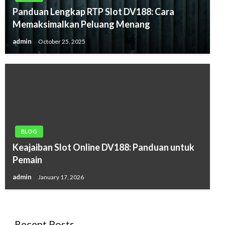
Panduan Lengkap RTP Slot DV188: Cara
Memaksimalkan Peluang Menang
admin
October 25, 2025
BLOG
Keajaiban Slot Online DV188: Panduan untuk
Pemain
admin
January 17, 2026
Recent Posts