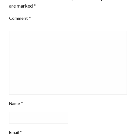
are marked
*
Comment
*
Name
*
Email
*