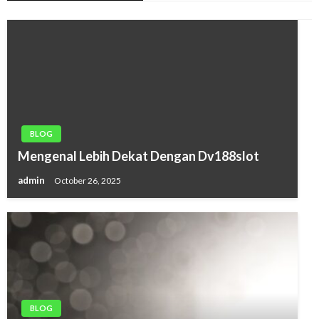
BLOG
Mengenal Lebih Dekat Dengan Dv188slot
admin
October 26, 2025
BLOG