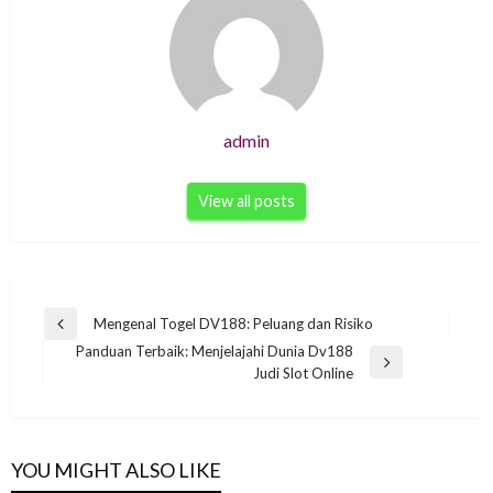
admin
View all posts
Post
Mengenal Togel DV188: Peluang dan Risiko
Previous
navigation
Panduan Terbaik: Menjelajahi Dunia Dv188
Post
Next
Judi Slot Online
Post
YOU MIGHT ALSO LIKE