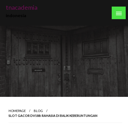
Skip
tnacademia
to
indonesia
content
HOMEPAGE
BLOG
SLOT GACOR DV188: RAHASIA DI BALIK KEBERUNTUNGAN