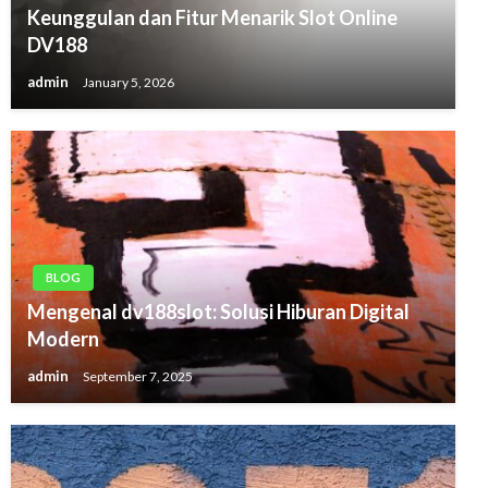
Keunggulan dan Fitur Menarik Slot Online
DV188
admin
January 5, 2026
BLOG
Mengenal dv188slot: Solusi Hiburan Digital
Modern
admin
September 7, 2025