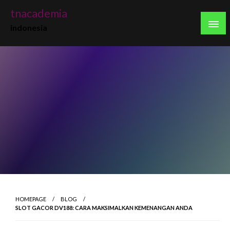
Skip
tnacademia
to
indonesia
content
HOMEPAGE
BLOG
SLOT GACOR DV188: CARA MAKSIMALKAN KEMENANGAN ANDA