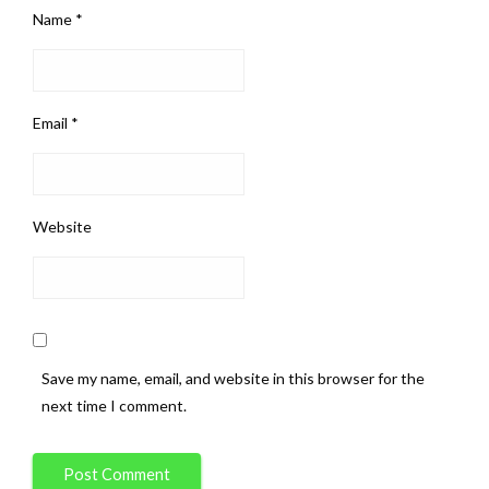
Name
*
Email
*
Website
Save my name, email, and website in this browser for the
next time I comment.