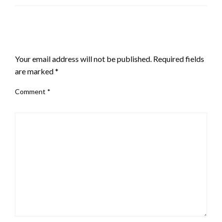
LEAVE A RESPONSE
Your email address will not be published.
Required fields
are marked
*
Comment
*