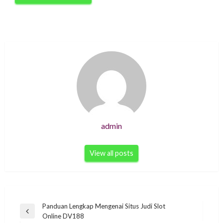
admin
View all posts
Post
Panduan Lengkap Mengenai Situs Judi Slot
Previous
Online DV188
navigation