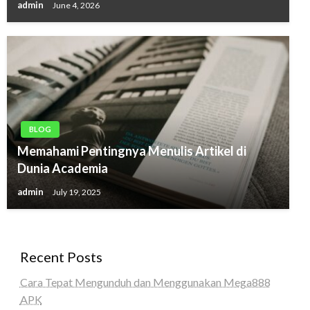
admin
June 4, 2026
BLOG
Memahami Pentingnya Menulis Artikel di
Dunia Academia
admin
July 19, 2025
Recent Posts
Cara Tepat Mengunduh dan Menggunakan Mega888
APK