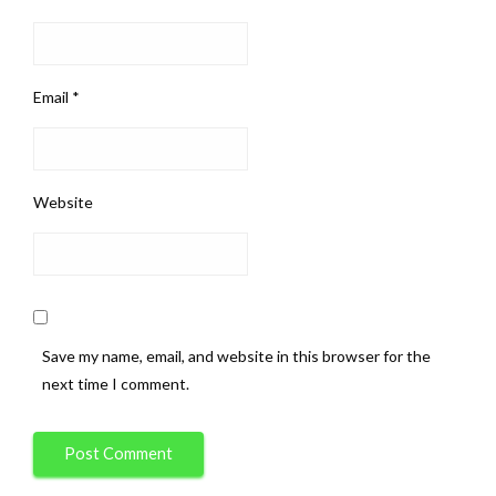
Email
*
Website
Save my name, email, and website in this browser for the
next time I comment.