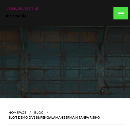
Skip
tnacademia
to
indonesia
content
HOMEPAGE
BLOG
SLOT DEMO DV188: PENGALAMAN BERMAIN TANPA RISIKO