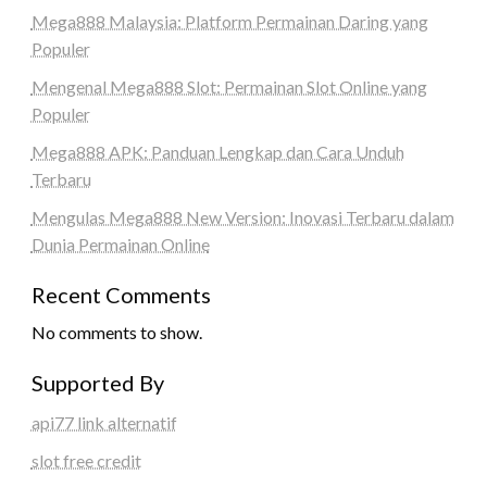
Mega888 Malaysia: Platform Permainan Daring yang
Populer
Mengenal Mega888 Slot: Permainan Slot Online yang
Populer
Mega888 APK: Panduan Lengkap dan Cara Unduh
Terbaru
Mengulas Mega888 New Version: Inovasi Terbaru dalam
Dunia Permainan Online
Recent Comments
No comments to show.
Supported By
api77 link alternatif
slot free credit