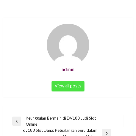
admin
View all posts
Post
Keunggulan Bermain di DV188 Judi Slot
Previous
Online
navigation
Post
dv188 Slot Dana: Petualangan Seru dalam
Next