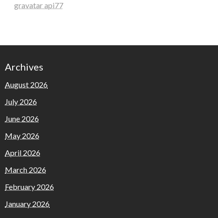
gravatar api77
Archives
August 2026
July 2026
June 2026
May 2026
April 2026
March 2026
February 2026
January 2026