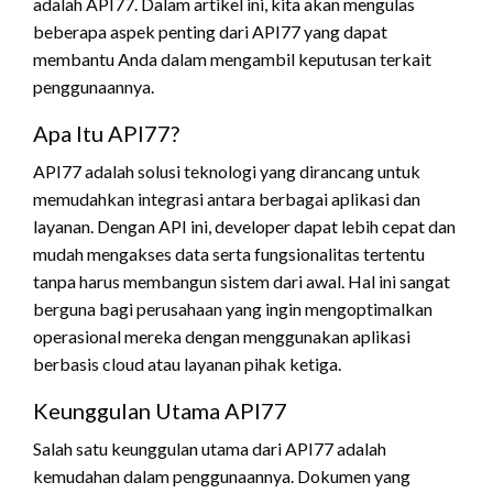
adalah API77. Dalam artikel ini, kita akan mengulas
beberapa aspek penting dari API77 yang dapat
membantu Anda dalam mengambil keputusan terkait
penggunaannya.
Apa Itu API77?
API77 adalah solusi teknologi yang dirancang untuk
memudahkan integrasi antara berbagai aplikasi dan
layanan. Dengan API ini, developer dapat lebih cepat dan
mudah mengakses data serta fungsionalitas tertentu
tanpa harus membangun sistem dari awal. Hal ini sangat
berguna bagi perusahaan yang ingin mengoptimalkan
operasional mereka dengan menggunakan aplikasi
berbasis cloud atau layanan pihak ketiga.
Keunggulan Utama API77
Salah satu keunggulan utama dari API77 adalah
kemudahan dalam penggunaannya. Dokumen yang