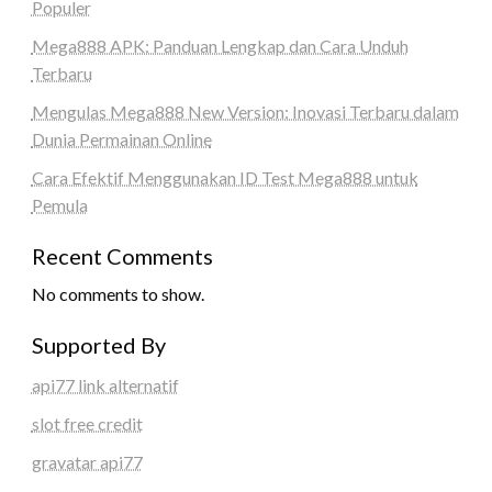
Populer
Mega888 APK: Panduan Lengkap dan Cara Unduh
Terbaru
Mengulas Mega888 New Version: Inovasi Terbaru dalam
Dunia Permainan Online
Cara Efektif Menggunakan ID Test Mega888 untuk
Pemula
Recent Comments
No comments to show.
Supported By
api77 link alternatif
slot free credit
gravatar api77