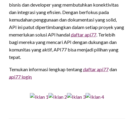
bisnis dan developer yang membutuhkan konektivitas
dan integrasi yang efisien. Dengan berfokus pada
kemudahan penggunaan dan dokumentasi yang solid,
API ini patut dipertimbangkan dalam setiap proyek yang
memerlukan solusi API handal
daftar api77
. Terlebih
bagi mereka yang mencari API dengan dukungan dan
komunitas yang aktif, API77 bisa menjadi pilihan yang
tepat.
Temukan informasi lengkap tentang
daftar api77
dan
api77 login