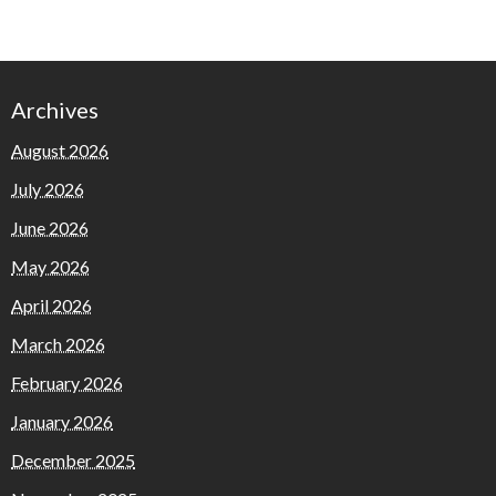
Archives
August 2026
July 2026
June 2026
May 2026
April 2026
March 2026
February 2026
January 2026
December 2025