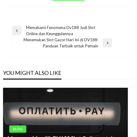
Post
Memahami Fenomena Dv188 Judi Slot
Previous
Online dan Keunggulannya
navigation
Post
Menemukan Slot Gacor Hari Ini di DV188:
Next
Panduan Terbaik untuk Pemain
Post
YOU MIGHT ALSO LIKE
BLOG