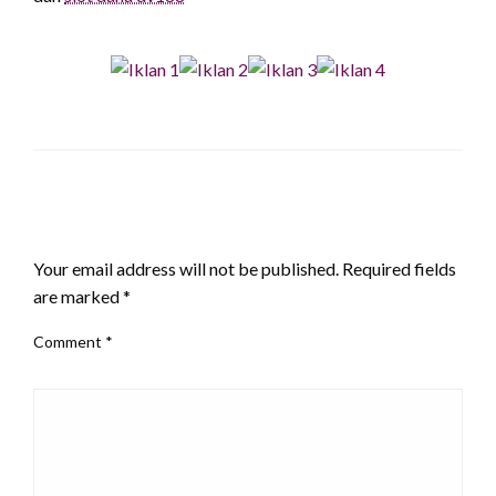
LEAVE A RESPONSE
Your email address will not be published.
Required fields
are marked
*
Comment
*