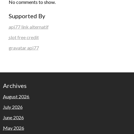
No comments to show.
Supported By
api77 link alternatif
slot free credit
gravatar api77
Archives
August 2026
July 2026
June 2026
May 2026