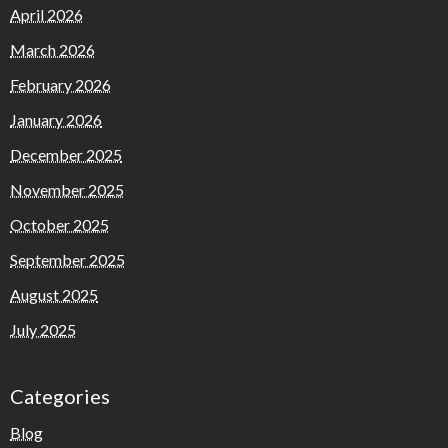
April 2026
March 2026
February 2026
January 2026
December 2025
November 2025
October 2025
September 2025
August 2025
July 2025
Categories
Blog