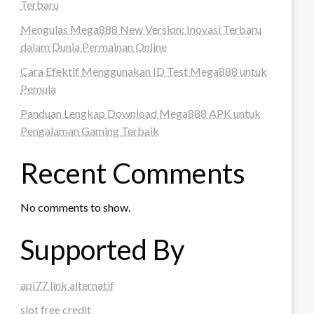
Terbaru
Mengulas Mega888 New Version: Inovasi Terbaru
dalam Dunia Permainan Online
Cara Efektif Menggunakan ID Test Mega888 untuk
Pemula
Panduan Lengkap Download Mega888 APK untuk
Pengalaman Gaming Terbaik
Recent Comments
No comments to show.
Supported By
api77 link alternatif
slot free credit