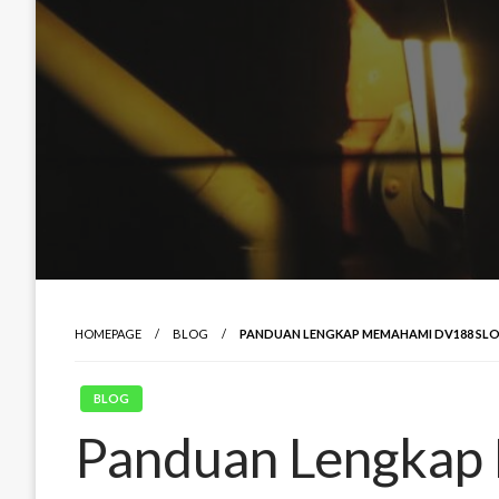
HOMEPAGE
BLOG
PANDUAN LENGKAP MEMAHAMI DV188 SL
BLOG
Panduan Lengka