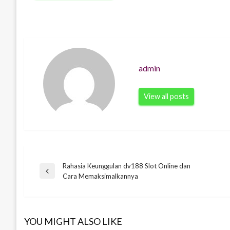
admin
View all posts
Rahasia Keunggulan dv188 Slot Online dan
Post
Previous
Cara Memaksimalkannya
Post
navigation
YOU MIGHT ALSO LIKE