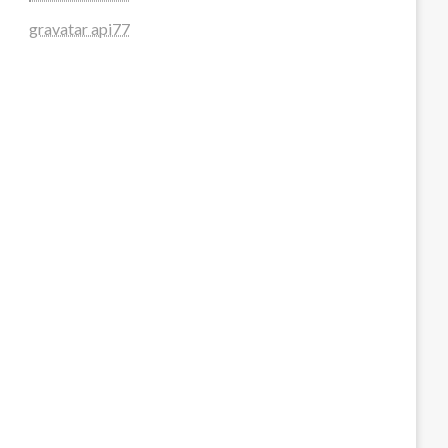
gravatar api77