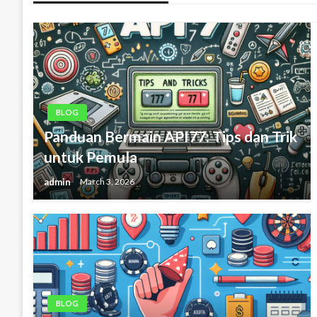
BLOG
Panduan Bermain API77: Tips dan Trik
untuk Pemula
admin
March 3, 2026
BLOG