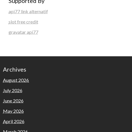
Supported By
api77 link alternatif
slot free credit
gravatar api77
Archives
August 2026
July 2026
June 2026
May 2026
April 2026
March 2026