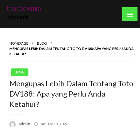
Skip
tnacademia
to
indonesia
content
HOMEPAGE
BLOG
MENGUPAS LEBIH DALAM TENTANG TOTO DV188: APA YANG PERLU ANDA
KETAHUI?
BLOG
Mengupas Lebih Dalam Tentang Toto
DV188: Apa yang Perlu Anda
Ketahui?
Posted
admin
January 10, 2026
on