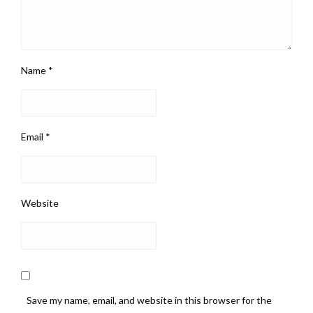
Name
*
Email
*
Website
Save my name, email, and website in this browser for the