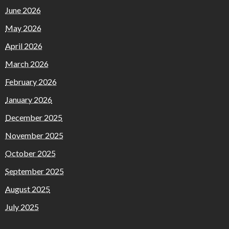
June 2026
May 2026
April 2026
March 2026
February 2026
January 2026
December 2025
November 2025
October 2025
September 2025
August 2025
July 2025