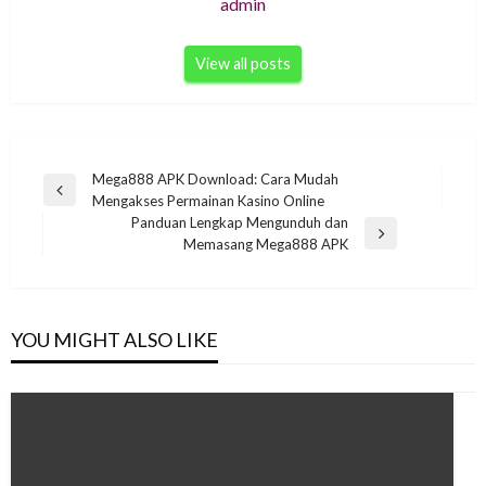
admin
View all posts
Post
Mega888 APK Download: Cara Mudah
Previous
Mengakses Permainan Kasino Online
navigation
Post
Panduan Lengkap Mengunduh dan
Next
Memasang Mega888 APK
Post
YOU MIGHT ALSO LIKE