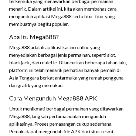
terkemuka yang menawarkan berbagai permainan
menarik. Dalam artikel ini, kita akan membahas cara
mengunduh aplikasi Mega888 serta fitur-fitur yang
membuatnya begitu populer.
Apa Itu Mega888?
Mega888 adalah aplikasi kasino online yang
menyediakan berbagai jenis permainan, seperti slot,
blackjack, dan roulette. Diluncurkan beberapa tahun lalu,
platform ini telah menarik perhatian banyak pemain di
Asia Tenggara berkat antarmuka yang ramah pengguna
dan grafik yang memukau.
Cara Mengunduh Mega888 APK
Untuk menikmati berbagai permainan yang ditawarkan
Mega888, langkah pertama adalah mengunduh
aplikasinya. Proses pemasangan cukup sederhana.
Pemain dapat mengunduh file APK dari situs resmi