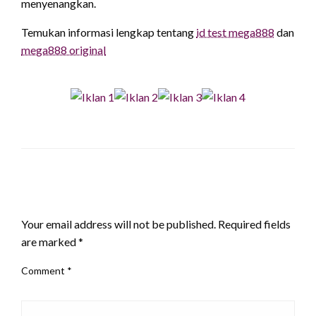
menyenangkan.
Temukan informasi lengkap tentang
id test mega888
dan
mega888 original
LEAVE A RESPONSE
Your email address will not be published.
Required fields
are marked
*
Comment
*