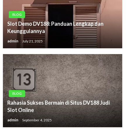
BLOG
Slot Demo DV188: Panduan Lengkap dan
Keunggulannya
admin
July 21, 2025
BLOG
Rahasia Sukses Bermain di Situs DV188 Judi
Slot Online
admin
September 4, 2025