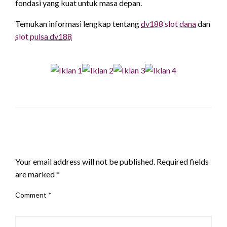
fondasi yang kuat untuk masa depan.
Temukan informasi lengkap tentang
dv188 slot dana
dan
slot pulsa dv188
LEAVE A RESPONSE
Your email address will not be published.
Required fields
are marked
*
Comment
*