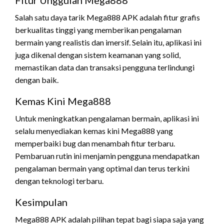
Salah satu daya tarik Mega888 APK adalah fitur grafis
berkualitas tinggi yang memberikan pengalaman
bermain yang realistis dan imersif. Selain itu, aplikasi ini
juga dikenal dengan sistem keamanan yang solid,
memastikan data dan transaksi pengguna terlindungi
dengan baik.
Kemas Kini Mega888
Untuk meningkatkan pengalaman bermain, aplikasi ini
selalu menyediakan kemas kini Mega888 yang
memperbaiki bug dan menambah fitur terbaru.
Pembaruan rutin ini menjamin pengguna mendapatkan
pengalaman bermain yang optimal dan terus terkini
dengan teknologi terbaru.
Kesimpulan
Mega888 APK adalah pilihan tepat bagi siapa saja yang