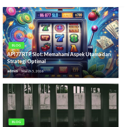
BLOG
API77 RTP Slot: Memahami Aspek Utama dan
Strategi Optimal
admin
March 5, 2026
BLOG