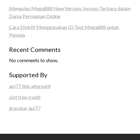
Mengulas Mega888 New Version: Inovasi Terbaru dalam
Dunia Permainan Online
Cara Efektif Menggunakan ID Test Mega888 untuk
Pemula
Recent Comments
No comments to show.
Supported By
api77 link alternatif
slot free credit
gravatar api77