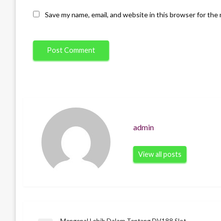
Save my name, email, and website in this browser for the
admin
View all posts