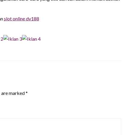
an
slot online dv188
s are marked
*