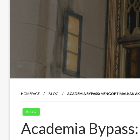
HOMEPAGE
BLOG
ACADEMIA BYPASS: MENGOPTIMALKAN AKS
BLOG
Academia Bypass: