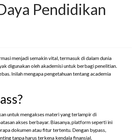
Daya Pendidikan
rmasi menjadi semakin vital, termasuk di dalam dunia
yak digunakan oleh akademisi untuk berbagi penelitian.
ebas. Inilah mengapa pengetahuan tentang academia
ass?
an untuk mengakses materi yang terlampir di
tasan akses berbayar. Biasanya, platform seperti ini
pa dokumen atau fitur tertentu. Dengan bypass,
ting tanpa harus terkena kendala finansial.