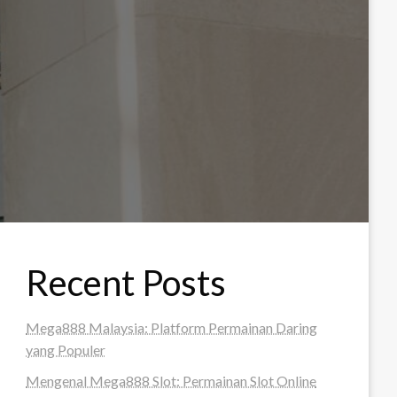
Recent Posts
Mega888 Malaysia: Platform Permainan Daring
yang Populer
Mengenal Mega888 Slot: Permainan Slot Online