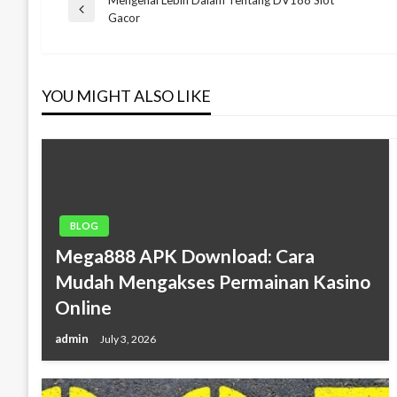
Mengenal Lebih Dalam Tentang DV188 Slot
Post
Previous
Gacor
Post
navigation
YOU MIGHT ALSO LIKE
BLOG
Mega888 APK Download: Cara
Mudah Mengakses Permainan Kasino
Online
admin
July 3, 2026