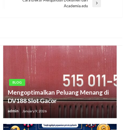
Cara Efektif Mengunduh Dokumen dari
Next
Academia.edu
Post
BLOG
Mengoptimalkan Peluang Menang di
DV188 Slot Gacor
admin
January 9, 2026