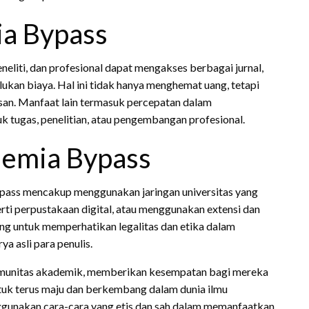
ia Bypass
liti, dan profesional dapat mengakses berbagai jurnal,
ukan biaya. Hal ini tidak hanya menghemat uang, tetapi
an. Manfaat lain termasuk percepatan dalam
k tugas, penelitian, atau pengembangan profesional.
emia Bypass
pass mencakup menggunakan jaringan universitas yang
rti perpustakaan digital, atau menggunakan extensi dan
ng untuk memperhatikan legalitas dan etika dalam
 asli para penulis.
munitas akademik, memberikan kesempatan bagi mereka
tuk terus maju dan berkembang dalam dunia ilmu
ggunakan cara-cara yang etis dan sah dalam memanfaatkan