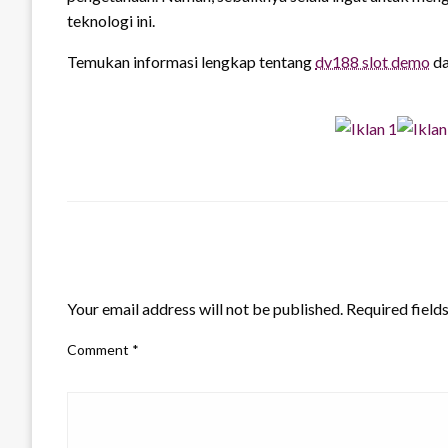
teknologi ini.
Temukan informasi lengkap tentang
dv188 slot demo
d
LEAVE A RESPONSE
Your email address will not be published.
Required field
Comment
*