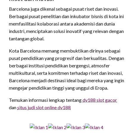
Barcelona juga dikenal sebagai pusat riset dan inovasi.
Berbagai pusat penelitian dan inkubator bisnis di kota ini
memfasilitasi kolaborasi antara akademisi dan dunia
industri, menciptakan solusi inovatif yang relevan dengan
tantangan global.
Kota Barcelona memang membuktikan dirinya sebagai
pusat pendidikan yang progresif dan berkualitas. Dengan
berbagai institusi pendidikan bergengsi, atmosfer
multikultural, serta komitmen terhadap riset dan inovasi,
Barcelona menjadi destinasi ideal bagi mereka yang ingin
mengejar pendidikan tinggi yang unggul di Eropa.
Temukan informasi lengkap tentang
dv188 slot gacor
dan
situs judi slot online dv188