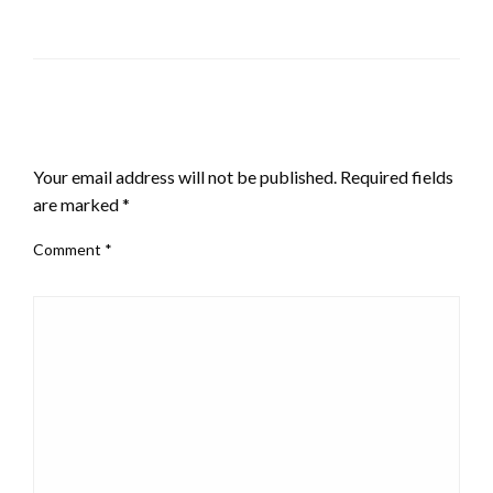
LEAVE A RESPONSE
Your email address will not be published.
Required fields
are marked
*
Comment
*