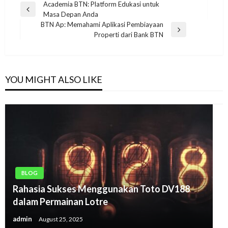
Post
Academia BTN: Platform Edukasi untuk
Previous
Masa Depan Anda
navigation
Post
BTN Ap: Memahami Aplikasi Pembiayaan
Next
Properti dari Bank BTN
Post
YOU MIGHT ALSO LIKE
BLOG
Rahasia Sukses Menggunakan Toto DV188
dalam Permainan Lotre
admin
August 25, 2025