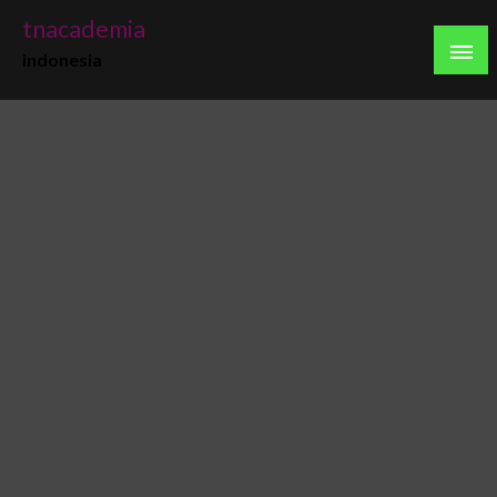
Skip
tnacademia
to
indonesia
content