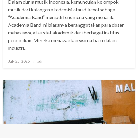
Dalam dunia musik Indonesia, kemunculan kelompok
musik dari kalangan akademisi atau dikenal sebagai
“Academia Band” menjadi fenomena yang menarik.
Academia Band ini biasanya beranggotakan para dosen,
mahasiswa, atau staf akademik dari berbagai institusi
pendidikan. Mereka menawarkan warna baru dalam
industri…
Posted
July 25, 2025
admin
on