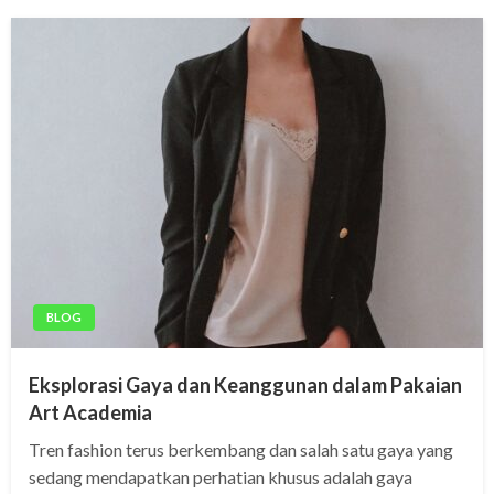
BLOG
Eksplorasi Gaya dan Keanggunan dalam Pakaian
Art Academia
Tren fashion terus berkembang dan salah satu gaya yang
sedang mendapatkan perhatian khusus adalah gaya