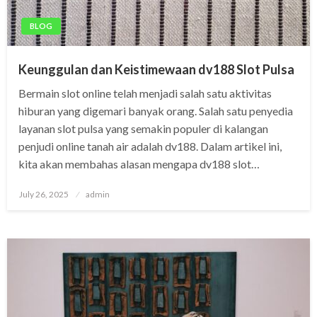
BLOG
Keunggulan dan Keistimewaan dv188 Slot Pulsa
Bermain slot online telah menjadi salah satu aktivitas
hiburan yang digemari banyak orang. Salah satu penyedia
layanan slot pulsa yang semakin populer di kalangan
penjudi online tanah air adalah dv188. Dalam artikel ini,
kita akan membahas alasan mengapa dv188 slot…
Posted
July 26, 2025
admin
on