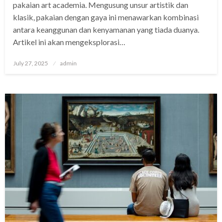
pakaian art academia. Mengusung unsur artistik dan
klasik, pakaian dengan gaya ini menawarkan kombinasi
antara keanggunan dan kenyamanan yang tiada duanya.
Artikel ini akan mengeksplorasi…
Posted
July 27, 2025
admin
on